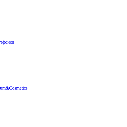
ртфонов
fum&Cosmetics