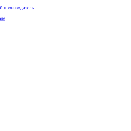
ий производитель
але