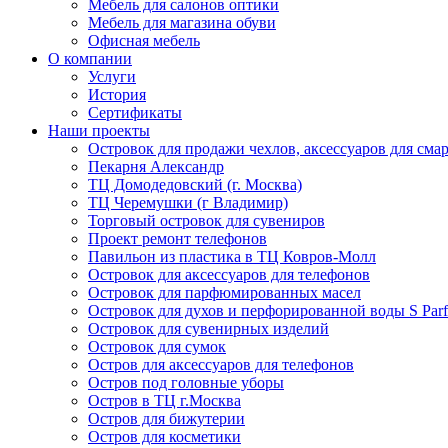
Мебель для салонов оптики
Мебель для магазина обуви
Офисная мебель
О компании
Услуги
История
Сертификаты
Наши проекты
Островок для продажи чехлов, аксессуаров для сма
Пекарня Александр
ТЦ Домодедовский (г. Москва)
ТЦ Черемушки (г Владимир)
Торговый островок для сувениров
Проект ремонт телефонов
Павильон из пластика в ТЦ Ковров-Молл
Островок для аксессуаров для телефонов
Островок для парфюмированных масел
Островок для духов и перфорированной воды S Par
Островок для сувенирных изделий
Островок для сумок
Остров для аксессуаров для телефонов
Остров под головные уборы
Остров в ТЦ г.Москва
Остров для бижутерии
Остров для косметики