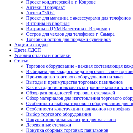
Проект кондитерской в г. Коврове
Аптеки "Горздрав"
Аптека "36,6"
Проект для магазина с аксессуарами для телефонов
Витрины из профиля
Витрины в ЦУМ Валентина г. Владимир
Остров для чехлов для телефонов г. Самара
Торговый остров для продажи сувениров
Акции и скидки
Цвета ЛДСП
Условия оплаты и поставки
Статьи
Торговое оборудование - важная составляющая каж
Выбираем для каждого вида торговли – свое торгов
Производство торгового оборудования на заказ
Выгоды и преимущества торговых павильонов
Как выгодно использовать островные киоски в торг
Обзор разновидностей торговых стеллажей
Обзор материалов для изготовления торгового обо
Особенности выбора торгового оборудования для 
Особенности конструкции павильонов из профиля
Выбор торгового оборудования
Покупка холодильных витрин для магазина
Деревянные стеллажи
Покупка сборных торговых павильонов