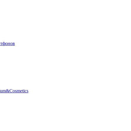
ртфонов
fum&Cosmetics