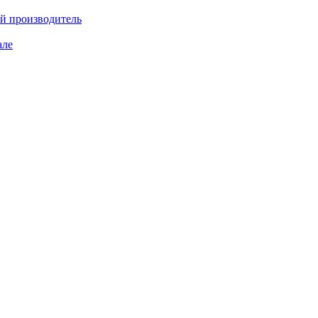
ий производитель
але