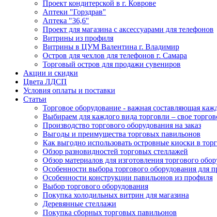
Проект кондитерской в г. Коврове
Аптеки "Горздрав"
Аптека "36,6"
Проект для магазина с аксессуарами для телефонов
Витрины из профиля
Витрины в ЦУМ Валентина г. Владимир
Остров для чехлов для телефонов г. Самара
Торговый остров для продажи сувениров
Акции и скидки
Цвета ЛДСП
Условия оплаты и поставки
Статьи
Торговое оборудование - важная составляющая каж
Выбираем для каждого вида торговли – свое торгов
Производство торгового оборудования на заказ
Выгоды и преимущества торговых павильонов
Как выгодно использовать островные киоски в торг
Обзор разновидностей торговых стеллажей
Обзор материалов для изготовления торгового обо
Особенности выбора торгового оборудования для 
Особенности конструкции павильонов из профиля
Выбор торгового оборудования
Покупка холодильных витрин для магазина
Деревянные стеллажи
Покупка сборных торговых павильонов