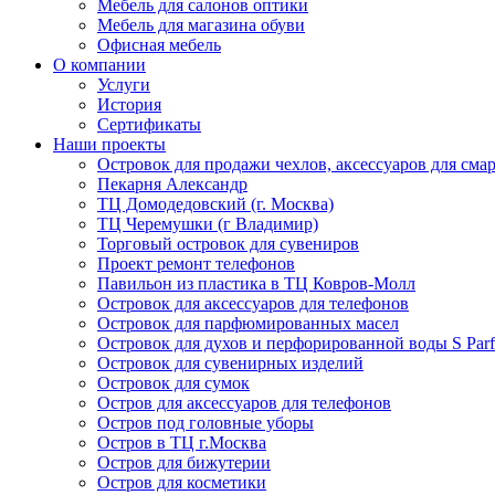
Мебель для салонов оптики
Мебель для магазина обуви
Офисная мебель
О компании
Услуги
История
Сертификаты
Наши проекты
Островок для продажи чехлов, аксессуаров для сма
Пекарня Александр
ТЦ Домодедовский (г. Москва)
ТЦ Черемушки (г Владимир)
Торговый островок для сувениров
Проект ремонт телефонов
Павильон из пластика в ТЦ Ковров-Молл
Островок для аксессуаров для телефонов
Островок для парфюмированных масел
Островок для духов и перфорированной воды S Par
Островок для сувенирных изделий
Островок для сумок
Остров для аксессуаров для телефонов
Остров под головные уборы
Остров в ТЦ г.Москва
Остров для бижутерии
Остров для косметики