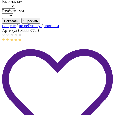
Высота, мм
Глубина, мм
Показать
по цене
/
по рейтингу
/
новинки
Артикул 0399997720