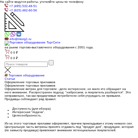
На сайте ведутся работы, уточняйте цены по телефону
+7 (495) 532-48-51
+7 (925) 482-60-56
info@mtorg1.ru
на рынке торгово-выставочного оборудования с 2001 года.
0
0
₽
0
0
₽
Торговое оборудование
Статьи
Оформление торговых прилавков
Оформление торговых прилавков
Оформление витрин для торговли - дело интересное, но мало кто обращает на
него внимание. Распространен подход: "набросаем, а покупатель разберется". Это
неправильно, так как придирчивые потребители себя утруждать не привыкли.
Продавцы соблюдают ряд правил:
Доступность (для обзора).
Интересная "подача".
Целесообразность.
Из-за этого торговые прилавки оформляют, причем прикладывая к этому немало сил.
Центральную часть витрины принято отдавать под "продукт дня", продукцию, которая
(по замыслу продавца) привлекает внимание потенциальных покупателей.