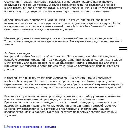
Окружение - товары "поплоше". Распространяется это правило на непищевую
продукцию и подобные товары. В случае продуктов питания желательно ближе
выкладывать те, срок годности которых ближе к завершению. Они же укладываются
поближе к центру витрины, так как в этом случае выше вероятность покупки.
Зелень помещать для работы "украшением" не стоит: она вянет, после чего
визуальные качества веточек укропа и петрушки неуклонно стремятся к нулю. Этой
продукции место в овощах, и никак иначе! Если обойтись без "зеленки" сложно,
стоит воспользоваться искусственными моделями.
Муляжи продуктов - идея стоящая, так как "манекены" не портятся и не увядают.
Только с них следует почаще стряхивать пыль. Так картина выглядит естественнее и
живее.
Любопытные идеи
Не пренебрегайте "сюжетными" витринами. Это касается как сбыта брендовых
вещей, косметики, украшений, так и распространенных продовольственных товаров.
Если витрину для сыра оформить в "швейцарском" стиле, использовав для этого
миниатюрные фигурки коров и гномов, то внимание покупателей привлечется без
усилий.
В магазинах для детей такой прием оправдан "на все сто", так как повышает
прибыли без затрат. Но тратить силы все равно придется. Композицию делают
гармоничной, логически законченной. Когда она "рассказывает" какую-то историю со
смешным подтекстом, это здорово, так как в этом случае легче завлечь покупателей.
Компания «ТоргСити», являясь производителем торгового оборудования, выпускает
все основные виды данной продукции, в том числе и торговые витрины.
Представленные в каталоге модули — это «золотой стандарт», оптимальные по
размерам, цветам и конструктивным особенностям варианты торговой мебели.
Комбинируя представленные витрины с прилавками и стеллажами нашего
производства, можно собрать торговую систему, полностью отвечающую вашим
задачам.