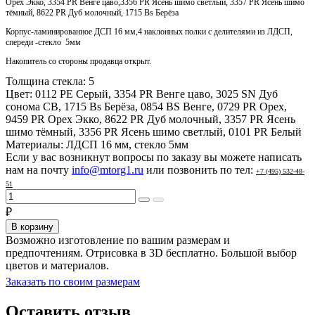
Орех Экко, 3354 PR Венге цаво,3356 PR Ясень шимо светлый, 3357 PR Ясень шимо
тёмный, 8622 PR Дуб молочный, 1715 Bs Берёза
Корпус-ламинированное ДСП 16 мм,4 наклонных полки с делителями из ЛДСП,
спереди -стекло 5мм
Накопитель со стороны продавца открыт.
Толщина стекла:
5
Цвет:
0112 PE Серый, 3354 PR Венге цаво, 3025 SN Дуб
сонома СВ, 1715 Bs Берёза, 0854 BS Венге, 0729 PR Орех,
9459 PR Орех Экко, 8622 PR Дуб молочный, 3357 PR Ясень
шимо тёмный, 3356 PR Ясень шимо светлый, 0101 PR Белый
Материалы:
ЛДСП 16 мм, стекло 5мм
Если у вас возникнут вопросы по заказу вы можете написать
нам на почту
info@mtorg1.ru
или позвонить по тел:
+7 (495) 532-48-
51
₽
В корзину
Возможно изготовление по вашим размерам и
предпочтениям. Отрисовка в 3D бесплатно. Большой выбор
цветов и материалов.
Заказать по своим размерам
Оставить отзыв